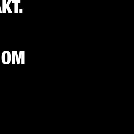
KT.
 OM