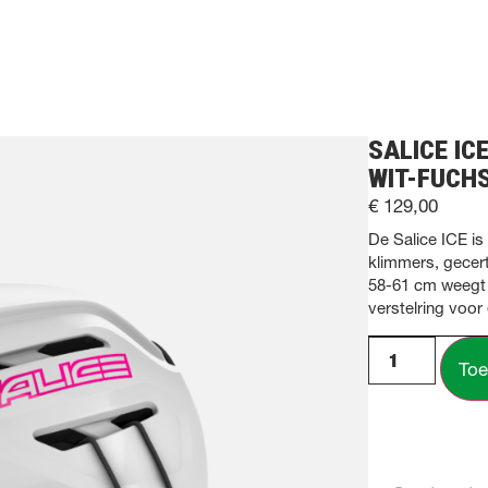
SALICE IC
WIT-FUCH
€
129,00
De Salice ICE is
klimmers, gecert
58-61 cm weegt 
verstelring voo
Toe