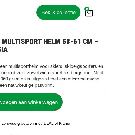
0
Bekijk collectie
E MULTISPORT HELM 58-61 CM –
SIA
 een multisporthelm voor skiërs, skibergsporters en
ificeerd voor zowel wintersport als bergsport. Maat
360 gram en is uitgerust met een micrometrische
r een nauwkeurige pasvorm.
voegen aan winkelwagen
Eenvoudig betalen met iDEAL of Klarna