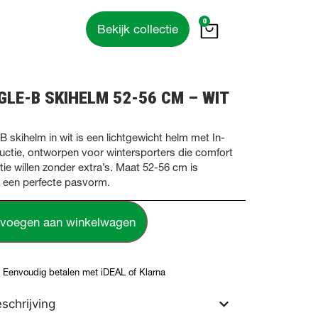
0
Bekijk collectie
GLE-B SKIHELM 52-56 CM – WIT
B skihelm in wit is een lichtgewicht helm met In-
uctie, ontworpen voor wintersporters die comfort
tie willen zonder extra’s. Maat 52-56 cm is
r een perfecte pasvorm.
voegen aan winkelwagen
Eenvoudig betalen met iDEAL of Klarna
schrijving