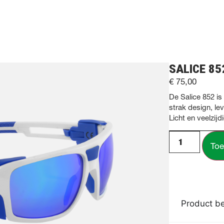
SALICE 85
€
75,00
De Salice 852 is
strak design, l
Licht en veelzij
Toe
Product be