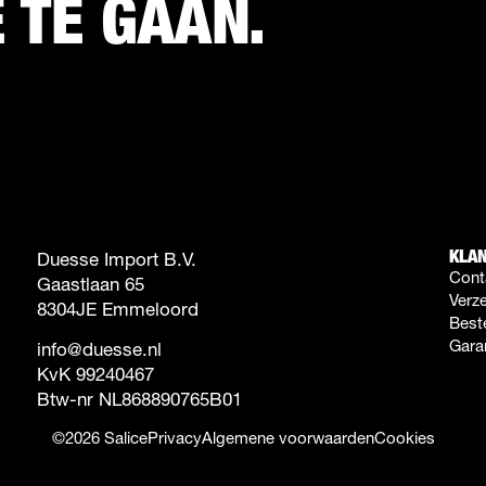
 TE GAAN.
KLA
Duesse Import B.V.
Cont
Gaastlaan 65
Verz
8304JE Emmeloord
Beste
Garan
info@duesse.nl
KvK 99240467
Btw-nr NL868890765B01
©2026 Salice
Privacy
Algemene voorwaarden
Cookies