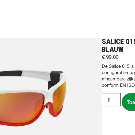
SALICE 01
BLAUW
€
99,00
De Salice 015 is
configuratiemoge
afneembare zijka
conform EN ISO 
Toe