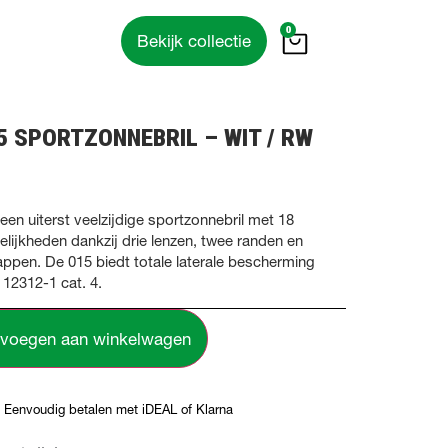
0
Bekijk collectie
5 SPORTZONNEBRIL – WIT / RW
 een uiterst veelzijdige sportzonnebril met 18
lijkheden dankzij drie lenzen, twee randen en
ppen. De 015 biedt totale laterale bescherming
12312-1 cat. 4.
voegen aan winkelwagen
Eenvoudig betalen met iDEAL of Klarna