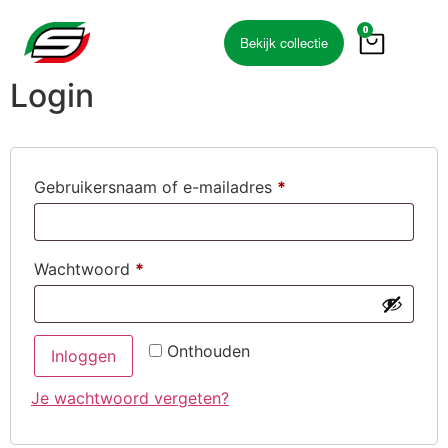
de
0
inhoud
Bekijk collectie
Login
Gebruikersnaam of e-mailadres
*
Wachtwoord
*
Onthouden
Inloggen
Je wachtwoord vergeten?