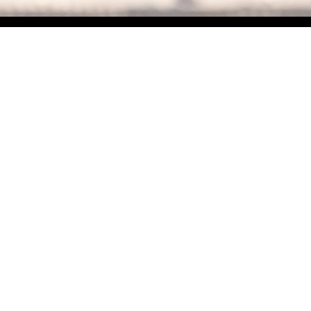
Duesse Import B.V.
Gaastlaan 65
8304JE Emmeloord
info@duesse.nl
KvK 99240467
Btw-nr NL868890765B01
KLANTENSERVICE
Contact opnemen
Verzenden & retourneren
Bestellen & betalen
Garantie & klachten