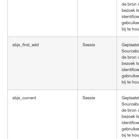
de bron 
bezoek t
identific
gebruike
bij te ho
sbjs_first_add
Sessie
Geplaats
Sourceb
de bron 
bezoek t
identific
gebruike
bij te ho
sbjs_current
Sessie
Geplaats
Sourceb
de bron 
bezoek t
identific
gebruike
bij te ho