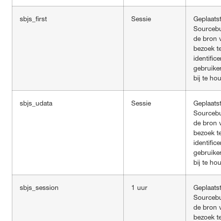
sbjs_first
Sessie
Geplaats
Sourceb
de bron 
bezoek t
identific
gebruike
bij te ho
sbjs_udata
Sessie
Geplaats
Sourceb
de bron 
bezoek t
identific
gebruike
bij te ho
sbjs_session
1 uur
Geplaats
Sourceb
de bron 
bezoek t