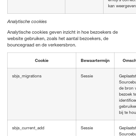
kan weergeven
Analytische cookies
Analytische cookies geven inzicht in hoe bezoekers de
website gebruiken, zoals het aantal bezoekers, de
bouncegraad en de verkeersbron.
Cookie
Bewaartermijn
Omschr
sbjs_migrations
Sessie
Geplaats
Sourceb
de bron 
bezoek t
identific
gebruike
bij te ho
sbjs_current_add
Sessie
Geplaats
Sourceb