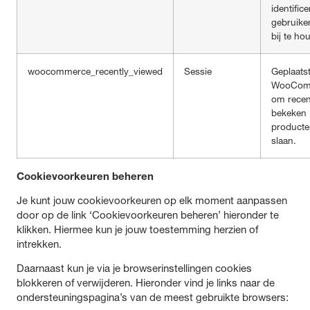
identific
gebruike
bij te ho
woocommerce_recently_viewed
Sessie
Geplaats
WooCom
om recen
bekeken
producte
slaan.
Cookievoorkeuren beheren
Je kunt jouw cookievoorkeuren op elk moment aanpassen
door op de link ‘Cookievoorkeuren beheren’ hieronder te
klikken. Hiermee kun je jouw toestemming herzien of
intrekken.
Daarnaast kun je via je browserinstellingen cookies
blokkeren of verwijderen. Hieronder vind je links naar de
ondersteuningspagina’s van de meest gebruikte browsers: